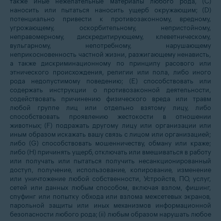
также иные нежелательные материалы любого рода, (С)
наносить или пытаться наносить ущерб окружающим; (D)
потенциально привести к противозаконному, вредному,
угрожающему, оскорбительному, непристойному,
неправомерному, дискредитирующему, клеветническому,
вульгарному, непотребному, нарушающему
неприкосновенность частной жизни, разжигающему ненависть,
а также дискриминационному по принципу расового или
этнического происхождения, религии или пола, либо иного
рода недопустимому поведению; (Е) способствовать или
содержать инструкции о противозаконной деятельности,
содействовать причинению физического вреда или травм
любой группе лиц или отдельно взятому лицу, либо
способствовать проявлению жестокости в отношении
животных; (F) подражать другому лицу или организации или
иным образом искажать вашу связь с лицом или организацией;
либо (G) способствовать мошенничеству, обману или краже;
либо (Н) причинять ущерб, отключать или вмешиваться в работу
или получать или пытаться получить несанкционированный
доступ, получение, использование, копирование, изменение
или уничтожение любой собственности, Устройств, ПО, услуг,
сетей или данных любым способом, включая взлом, фишинг,
спуфинг или попытку обхода или взлома межсетевых экранов,
парольной защиты или иных механизмов информационной
безопасности любого рода; (ii) любым образом нарушать любое