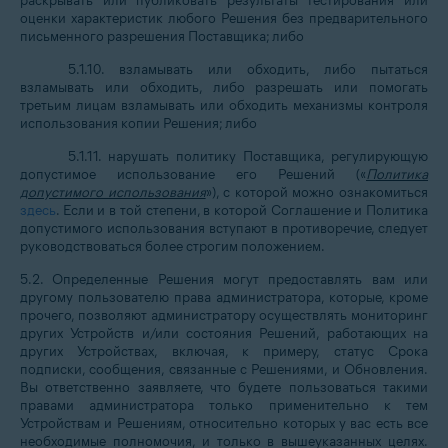
раскрывать или публиковать результаты тестирования или
оценки характеристик любого Решения без предварительного
письменного разрешения Поставщика; либо
5.1.10. взламывать или обходить, либо пытаться
взламывать или обходить, либо разрешать или помогать
третьим лицам взламывать или обходить механизмы контроля
использования копии Решения; либо
5.1.11. нарушать политику Поставщика, регулирующую
допустимое использование его Решений («
Политика
допустимого использования
»), с которой можно ознакомиться
здесь
. Если и в той степени, в которой Соглашение и Политика
допустимого использования вступают в противоречие, следует
руководствоваться более строгим положением.
5.2. Определенные Решения могут предоставлять вам или
другому пользователю права администратора, которые, кроме
прочего, позволяют администратору осуществлять мониторинг
других Устройств и/или состояния Решений, работающих на
других Устройствах, включая, к примеру, статус Срока
подписки, сообщения, связанные с Решениями, и Обновления.
Вы ответственно заявляете, что будете пользоваться такими
правами администратора только применительно к тем
Устройствам и Решениям, относительно которых у вас есть все
необходимые полномочия, и только в вышеуказанных целях.