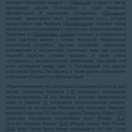
включая Обновления (каждое — «
Решение
»), в связи с чем вы
принимаете данное Соглашение, и всей связанной
Документации. В настоящем Соглашении «
Поставщик
»
означает юридическое лицо, определенное
здесь
, которое
предоставляет вам Решение; «
Документация
» означает любые
руководства пользователей и инструкции, предоставляемые с
Решением; а «
Применимые условия
» означают в совокупности
Срок подписки вместе с типами Устройств, Разрешенным
количеством устройств, другими условиями транзакций,
положениями и документами, принятыми вами при покупке
Решения (включая условия продажи), а также любое
соглашение с дистрибьютором, реселлером, партнером или
иное соглашение между вами и Поставщиком или другим
участником Группы Поставщика, а также другие ограничения,
описанные в Разделе
2
и в Документации.
Обратите внимание, что настоящее Соглашение состоит из двух
частей. Положения Разделов
1
–
12
настоящего Соглашения
распространяются на все Решения, включая перечисленные
ниже. В Разделе
13
приводятся дополнительные условия,
влияющие на конкретные Решения или категории Решений,
включая Стороннее ПО, Услуги и другие Продукты (Раздел
13.1
);
Лицензии поставщика управляемых услуг (Раздел
13.2
);
Очистку браузера (Раздел
13.3
); Модуль поиска WiFi (Раздел
13.4
); Avast Family Space (также продаваемое как Star Guard