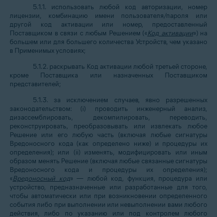
5.1.1. использовать любой код авторизации, номер
лицензии, комбинацию имени пользователя/пароля или
другой код активации или номер, предоставленный
Поставщиком в связи с любым Решением («
Код активации
») на
большем или для большего количества Устройств, чем указано
в Применимых условиях;
5.1.2. раскрывать Код активации любой третьей стороне,
кроме Поставщика или назначенных Поставщиком
представителей;
5.1.3. за исключением случаев, явно разрешенных
законодательством: (i) проводить инженерный анализ,
дизассемблировать, декомпилировать, переводить,
реконструировать, преобразовывать или извлекать любое
Решение или его любую часть (включая любые сигнатуры
Вредоносного кода (как определено ниже) и процедуры их
определения); или (ii) изменять, модифицировать или иным
образом менять Решение (включая любые связанные сигнатуры
Вредоносного кода и процедуры их определения);
«
Вредоносный код
» — любой код, функция, процедура или
устройство, предназначенные или разработанные для того,
чтобы автоматически или при возникновении определенного
события либо при выполнении или невыполнении вами любого
действия, либо по указанию или под контролем любого