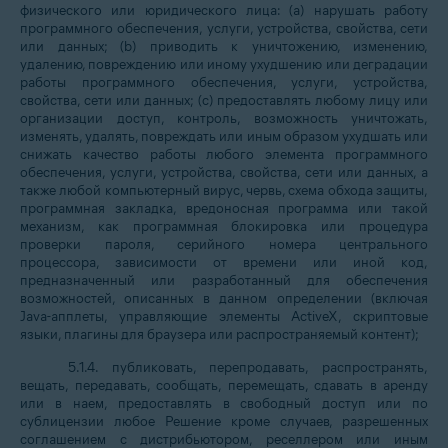
физического или юридического лица: (а) нарушать работу
программного обеспечения, услуги, устройства, свойства, сети
или данных; (b) приводить к уничтожению, изменению,
удалению, повреждению или иному ухудшению или деградации
работы программного обеспечения, услуги, устройства,
свойства, сети или данных; (с) предоставлять любому лицу или
организации доступ, контроль, возможность уничтожать,
изменять, удалять, повреждать или иным образом ухудшать или
снижать качество работы любого элемента программного
обеспечения, услуги, устройства, свойства, сети или данных, а
также любой компьютерный вирус, червь, схема обхода защиты,
программная закладка, вредоносная программа или такой
механизм, как программная блокировка или процедура
проверки пароля, серийного номера центрального
процессора, зависимости от времени или иной код,
предназначенный или разработанный для обеспечения
возможностей, описанных в данном определении (включая
Java-апплеты, управляющие элементы ActiveX, скриптовые
языки, плагины для браузера или распространяемый контент);
5.1.4. публиковать, перепродавать, распространять,
вещать, передавать, сообщать, перемещать, сдавать в аренду
или в наем, предоставлять в свободный доступ или по
сублицензии любое Решение кроме случаев, разрешенных
соглашением с дистрибьютором, реселлером или иным