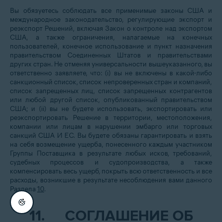
Вы обязуетесь соблюдать все применимые законы США и
международное законодательство, регулирующие экспорт и
реэкспорт Решений, включая Закон о контроле над экспортом
США, а также ограничения, налагаемые на конечных
пользователей, конечное использование и пункт назначения
правительством Соединенных Штатов и правительствами
других стран. Не отменяя универсальности вышеуказанного, вы
ответственно заявляете, что: (i) вы не включены в какой-либо
санкционный список, список непроверенных стран и компаний,
список запрещенных лиц, список запрещенных контрагентов
или любой другой список, опубликованный правительством
США; и (ii) вы не будете использовать, экспортировать или
реэкспортировать Решение в территории, местоположения,
компании или лицам в нарушении эмбарго или торговых
санкций США И ЕС. Вы будете обязаны гарантировать и взять
на себя возмещение ущерба, понесенного каждым участником
Группы Поставщика в результате любых исков, требований,
судебных процессов и судопроизводства, а также
компенсировать весь ущерб, покрыть всю ответственность и все
расходы, возникшие в результате несоблюдения вами данного
Раздела
10
.
11.
СОГЛАШЕНИЕ ОБ