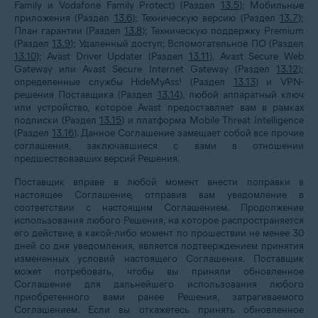
Family и Vodafone Family Protect) (Раздел
13.5
); Мобильные
приложения (Раздел
13.6
); Техническую версию (Раздел
13.7
);
План гарантии (Раздел
13.8
); Техническую поддержку Premium
(Раздел
13.9
); Удаленный доступ; Вспомогательное ПО (Раздел
13.10
); Avast Driver Updater (Раздел
13.11
), Avast Secure Web
Gateway или Avast Secure Internet Gateway (Раздел
13.12
);
определенные службы HideMyAss! (Раздел
13.13
) и VPN-
решения Поставщика (Раздел
13.14
), любой аппаратный ключ
или устройство, которое Avast предоставляет вам в рамках
подписки (Раздел
13.15
) и платформа Mobile Threat Intelligence
(Раздел
13.16
). Данное Соглашение замещает собой все прочие
соглашения, заключавшиеся с вами в отношении
предшествовавших версий Решения.
Поставщик вправе в любой момент внести поправки в
настоящее Соглашение, отправив вам уведомление в
соответствии с настоящим Соглашением. Продолжение
использования любого Решения, на которое распространяется
его действие, в какой-либо момент по прошествии не менее 30
дней со дня уведомления, является подтверждением принятия
измененных условий настоящего Соглашения. Поставщик
может потребовать, чтобы вы приняли обновленное
Соглашение для дальнейшего использования любого
приобретенного вами ранее Решения, затрагиваемого
Соглашением. Если вы откажетесь принять обновленное