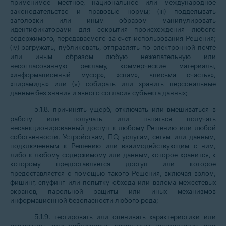
применимое местное, национальное или международное
законодательство и правовые нормы; (iii) подделывать
заголовки или иным образом манипулировать
идентификаторами для сокрытия происхождения любого
содержимого, передаваемого за счет использования Решения;
(iv) загружать, публиковать, отправлять по электронной почте
или иным образом любую нежелательную или
несогласованную рекламу, коммерческие материалы,
«информационный мусор», «спам», «письма счастья»,
«пирамиды» или (v) собирать или хранить персональные
данные без знания и явного согласия субъекта данных;
5.1.8. причинять ущерб, отключать или вмешиваться в
работу или получать или пытаться получать
несанкционированный доступ к любому Решению или любой
собственности, Устройствам, ПО, услугам, сетям или данным,
подключенным к Решению или взаимодействующим с ним,
либо к любому содержимому или данным, которое хранится, к
которому предоставляется доступ или которое
предоставляется с помощью такого Решения, включая взлом,
фишинг, спуфинг или попытку обхода или взлома межсетевых
экранов, парольной защиты или иных механизмов
информационной безопасности любого рода;
5.1.9. тестировать или оценивать характеристики или