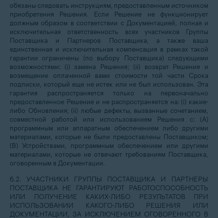
обязаны следовать инструкциям, предоставленным источником
приобретения Решения. Если Решение не функционирует
должным образом в соответствии с Документацией, полная и
исключительная ответственность всех участников Группы
Поставщика и Партнеров Поставщика, а также ваша
единственная и исключительная компенсация в рамках такой
гарантии ограничены (по выбору Поставщика) следующими
возможностями: (i) замена Решения; (ii) возврат Решения и
возмещение оплаченной вами стоимости той части Срока
подписки, который еще не истек или не был использован. Эта
гарантия распространяется только на первоначально
предоставленное Решение и не распространяется на: (i) какие-
либо Обновления; (ii) любые дефекты, вызванные сочетанием,
совместной работой или использованием Решения с: (A)
программным или аппаратным обеспечением либо другими
материалами, которые не были предоставлены Поставщиком;
(B) Устройствами, программным обеспечением или другими
материалами, которые не отвечают требованиям Поставщика,
оговоренным в Документации.
6.2. УЧАСТНИКИ ГРУППЫ ПОСТАВЩИКА И ПАРТНЕРЫ
ПОСТАВЩИКА НЕ ГАРАНТИРУЮТ РАБОТОСПОСОБНОСТЬ
ИЛИ ПОЛУЧЕНИЕ КАКИХ-ЛИБО РЕЗУЛЬТАТОВ ПРИ
ИСПОЛЬЗОВАНИИ КАКОГО-ЛИБО РЕШЕНИЯ ИЛИ
ДОКУМЕНТАЦИИ, ЗА ИСКЛЮЧЕНИЕМ ОГОВОРЕННОГО В