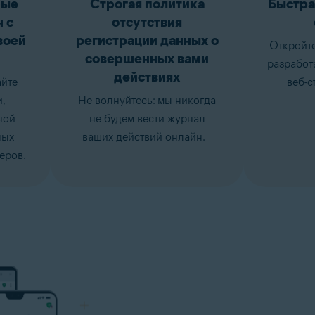
бые
Строгая политика
Быстра
 с
отсутствия
воей
регистрации данных о
Откройте
совершенных вами
разработ
действиях
айте
веб-с
,
Не волнуйтесь: мы никогда
ной
не будем вести журнал
ных
ваших действий онлайн.
еров.