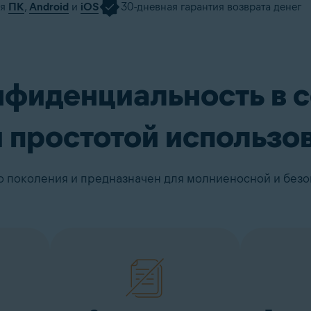
ля
ПК
,
Android
и
iOS
30-дневная гарантия возврата денег
е бесплатно в течение 30 дней
Приобрести
нфиденциальность в с
 простотой использо
го поколения и предназначен для молниеносной и безо