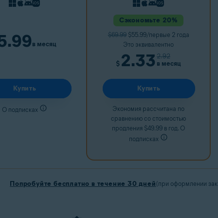
Сэкономьте 20%
5.99
$69.99
$55.99/первые 2 года
в месяц
Это эквивалентно
2.33
2.92
в месяц
$
Купить
Купить
Экономия рассчитана по
О подписках
сравнению со стоимостью
продления $49.99 в год. О
подписках
Попробуйте бесплатно в течение 30 дней
(при оформлении зака