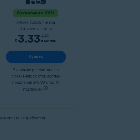
Сэкономьте 20%
$49.99
$39.99/1-й год
Это эквивалентно
3.33
4.17
в месяц
$
Купить
Экономия рассчитана по
сравнению со стоимостью
продления $49.99 в год. О
подписках
за оплата не требуется)