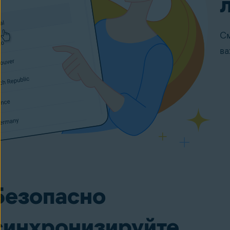
См
ва
Безопасно
синхронизируйте