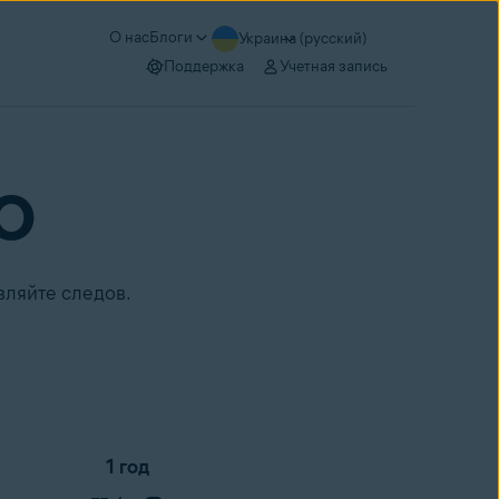
О нас
Блоги
Украина (русский)
Поддержка
Учетная запись
RO
вляйте следов.
1 год