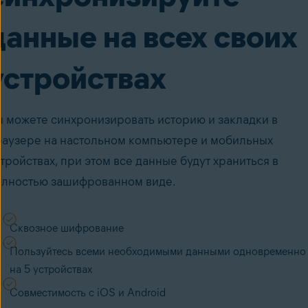
данные на всех своих
устройствах
 можете синхронизировать историю и закладки в
раузере на настольном компьютере и мобильных
тройствах, при этом все данные будут храниться в
олностью зашифрованном виде.
Сквозное шифрование
Пользуйтесь всеми необходимыми данными одновременно
на 5 устройствах
Совместимость с iOS и Android