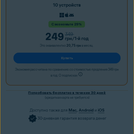
10 устройств
Сэкономьте 29%
249
349
грн
/1-й год
Это эквивалентно
20,75 грн
в месяц.
Купить
Экономия рассчитана по сравнению со стоимостью продления 349 грн
в год. О подписках
Попробовать бесплатно в течение 30 дней
(кредитная карта не требуется)
Доступно также для
Mac
,
Android
и
iOS
30-дневная гарантия возврата денег