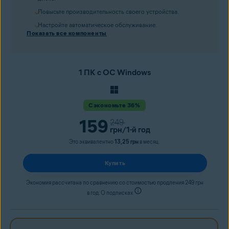
Повысьте производительность своего устройства.
Настройте автоматическое обслуживание.
Показать все компоненты
1 ПК с ОС Windows
Сэкономьте 36%
159
249
грн
/1-й год
Это эквивалентно
13,25 грн
в месяц.
Купить
Экономия рассчитана по сравнению со стоимостью продления 249 грн
в год. О подписках