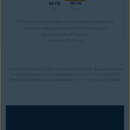
80 ГБ
151 ГБ
До
После
71 ГБ места освобождено после удаления временных
файлов с помощью функции «Очистка диска»
программы Avast Cleanup.
(Ультрабук 2012 года)
* Avast Cleanup теперь входит в приложение Avast One. Тесты проводились
в нашей лаборатории с использованием выпуска Avast Cleanup 2019.
Результаты являются ориентировочными и могут отличаться от ваших.