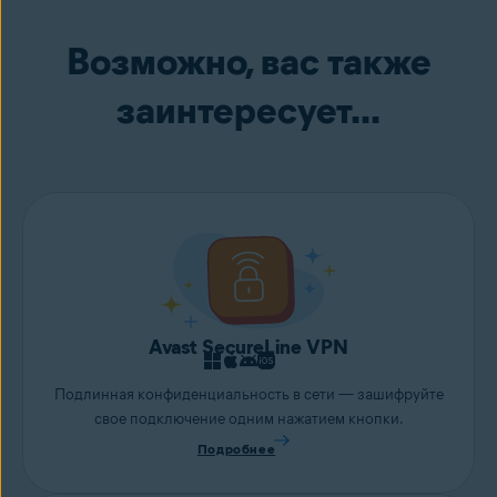
делаете на своем устройстве.
нарушалась. Чтобы легко обнаруживать и удалять скрытые
Возможно, вас также
вредоносные программы и другие угрозы, попробуйте
использовать
Avast Free Antivirus
.
заинтересует...
Avast SecureLine VPN
Подлинная конфиденциальность в сети — зашифруйте
свое подключение одним нажатием кнопки.
Подробнее