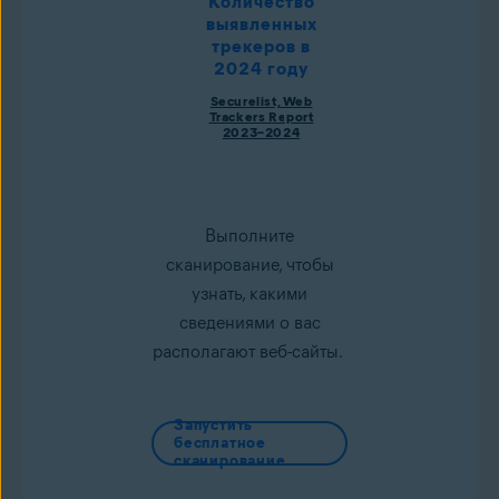
Количество
выявленных
трекеров в
2024 году
Securelist, Web
Trackers Report
2023–2024
Выполните
сканирование, чтобы
узнать, какими
сведениями о вас
располагают веб-сайты.
Запустить
бесплатное
сканирование