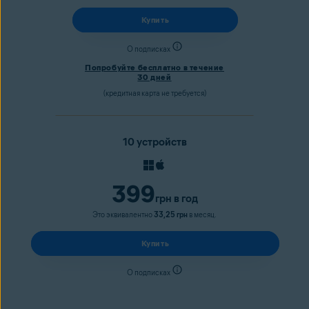
Купить
О подписках
Попробуйте бесплатно в течение
30 дней
(кредитная карта не требуется)
10 устройств
399
грн
в год
Это эквивалентно
33,25 грн
в месяц.
Купить
О подписках