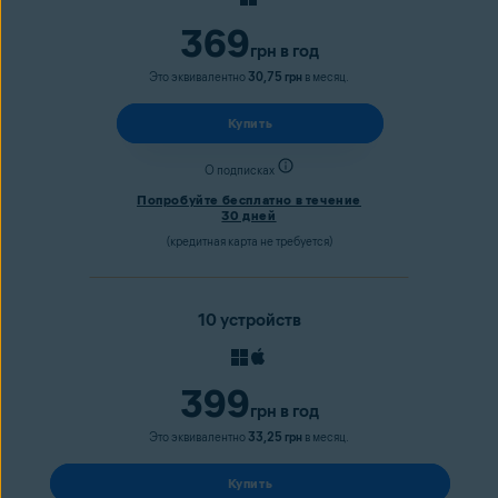
369
грн
в год
Это эквивалентно
30,75 грн
в месяц.
Купить
О подписках
Попробуйте бесплатно в течение
30 дней
(кредитная карта не требуется)
10 устройств
399
грн
в год
Это эквивалентно
33,25 грн
в месяц.
Купить