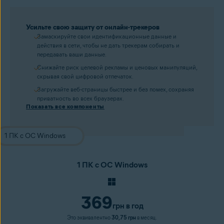
Усильте свою защиту от онлайн-трекеров
Замаскируйте свои идентификационные данные и
действия в сети, чтобы не дать трекерам собирать и
передавать ваши данные.
Снижайте риск целевой рекламы и ценовых манипуляций,
скрывая свой цифровой отпечаток.
Загружайте веб-страницы быстрее и без помех, сохраняя
приватность во всех браузерах.
Показать все компоненты
1 ПК с ОС Windows
369
грн
в год
Это эквивалентно
30,75 грн
в месяц.