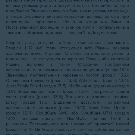
разом із типом Пристроїв, Дозволеною кількістю Пристроїв та
іншими умовами угоди та документами, які Ви прийняли, коли
придбавали Рішення (включно з будь-якими умовами продажу),
а також будь-який дистриб’юторський договір, договір про
перепродаж, партнерська або інша угода між Вами та
Постачальником або іншим учасником групи Постачальника, а
також інші обмеження, описані в розділі 2 та Документації.
Зверніть увагу на те, що ця Угода складається з двох частин.
Розділи 1–12 цієї Угоди стосуються всіх Рішень, зокрема
зазначених нижче. У розділі 13 визначені додаткові умови та
положення, що стосуються конкретних Рішень або категорій
Рішень, включно з таким: Стороннім програмним
забезпеченням, послугами та іншими продуктами (розділ 13.1);
Ліцензіями постачальників керованих послуг (розділ 13.2);
Очищенням браузера (розділ 13.3); WiFi Finder (розділ 13.4);
Avast Family Shield (розділ 13.5); Мобільними додатками (розділ
13.6); Виданням для техніків (розділ 13.7); Програмою гарантії
якості роботи (розділ 13.8); Технічною підтримкою преміум-
класу (розділ 13.9); Віддаленим доступом; Програмним
забезпеченням допомоги (розділ 13.10); Avast Driver Updater
(розділ 13.11), CloudCare SWG або CloudCare UTM (розділ
13.12), певними послугами HideMyAss! (розділ 13.13) та
рішеннями Постачальника для віртуальної приватної мережі
(розділ 13.14). Ця Угода скасовує й замінює собою всі раніше
укладені угоди щодо попередньої версії Рішення.