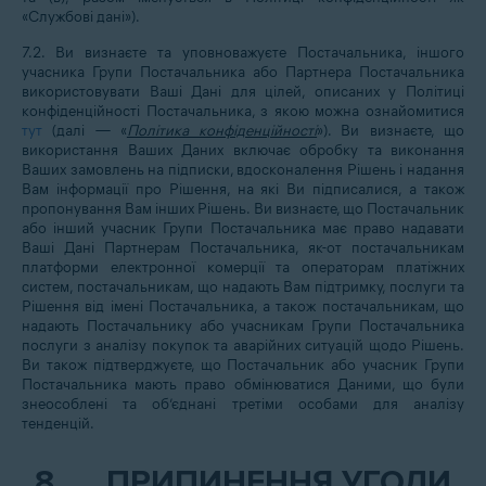
«Службові дані»).
7.2. Ви визнаєте та уповноважуєте Постачальника, іншого
учасника Групи Постачальника або Партнера Постачальника
використовувати Ваші Дані для цілей, описаних у Політиці
конфіденційності Постачальника, з якою можна ознайомитися
тут
(далі — «
Політика конфіденційності
»). Ви визнаєте, що
використання Ваших Даних включає обробку та виконання
Ваших замовлень на підписки, вдосконалення Рішень і надання
Вам інформації про Рішення, на які Ви підписалися, а також
пропонування Вам інших Рішень. Ви визнаєте, що Постачальник
або інший учасник Групи Постачальника має право надавати
Ваші Дані Партнерам Постачальника, як-от постачальникам
платформи електронної комерції та операторам платіжних
систем, постачальникам, що надають Вам підтримку, послуги та
Рішення від імені Постачальника, а також постачальникам, що
надають Постачальнику або учасникам Групи Постачальника
послуги з аналізу покупок та аварійних ситуацій щодо Рішень.
Ви також підтверджуєте, що Постачальник або учасник Групи
Постачальника мають право обмінюватися Даними, що були
знеособлені та об’єднані третіми особами для аналізу
тенденцій.
8.
ПРИПИНЕННЯ УГОДИ