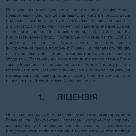
Постачальник може будь-коли вносити зміни до цієї Угоди,
повідомляючи Вас про це відповідно до умов цієї Угоди. Ваше
подальше використання будь-якого Рішення, що підпадає під
дію цієї Угоди, у будь-який момент, коли мине принаймні 30 днів
після дати надсилання повідомлення, означатиме, що Ви
приймаєте змінену Угоду. Постачальник може вимагати, щоб Ви
прийняли внесені до Угоди зміни для подальшого
використання раніше придбаних Рішень, що підпадають під дію
цієї Угоди. Якщо Ви відмовляєтеся від прийняття внесених до
Угоди змін, Постачальник може припинити використання Вами
такого Рішення, що підпадає під дію цієї Угоди. У цьому разі Ви
можете отримати часткове відшкодування плати за підписку (за
незавершену або невикористану частину Терміну підписки). Для
цього дотримуйтесь інструкцій, викладених
тут
.
1.
ЛІЦЕНЗІЯ
Постачальник надає Вам невиключну ліцензію на використання
Рішення та Документації протягом узгодженого періоду,
зазначеного у Відповідних умовах, включно з будь-якими
продовженнями та відновленнями такого узгодженого періоду