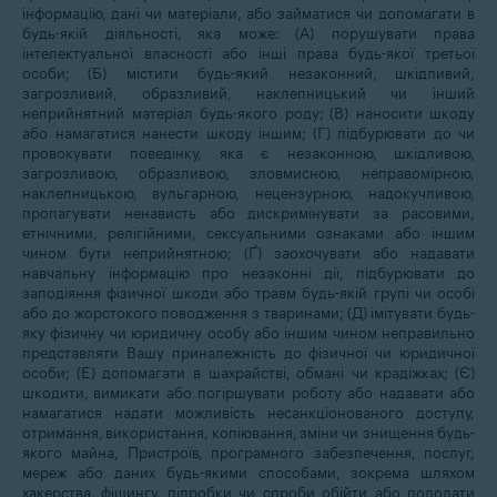
інформацію, дані чи матеріали, або займатися чи допомагати в
будь-якій діяльності, яка може: (A) порушувати права
інтелектуальної власності або інші права будь-якої третьої
особи; (Б) містити будь-який незаконний, шкідливий,
загрозливий, образливий, наклепницький чи інший
неприйнятний матеріал будь-якого роду; (В) наносити шкоду
або намагатися нанести шкоду іншим; (Г) підбурювати до чи
провокувати поведінку, яка є незаконною, шкідливою,
загрозливою, образливою, зловмисною, неправомірною,
наклепницькою, вульгарною, нецензурною, надокучливою,
пропагувати ненависть або дискримінувати за расовими,
етнічними, релігійними, сексуальними ознаками або іншим
чином бути неприйнятною; (Ґ) заохочувати або надавати
навчальну інформацію про незаконні дії, підбурювати до
заподіяння фізичної шкоди або травм будь-якій групі чи особі
або до жорстокого поводження з тваринами; (Д) імітувати будь-
яку фізичну чи юридичну особу або іншим чином неправильно
представляти Вашу приналежність до фізичної чи юридичної
особи; (Е) допомагати в шахрайстві, обмані чи крадіжках; (Є)
шкодити, вимикати або погіршувати роботу або надавати або
намагатися надати можливість несанкціонованого доступу,
отримання, використання, копіювання, зміни чи знищення будь-
якого майна, Пристроїв, програмного забезпечення, послуг,
мереж або даних будь-якими способами, зокрема шляхом
хакерства, фішингу, підробки чи спроби обійти або подолати