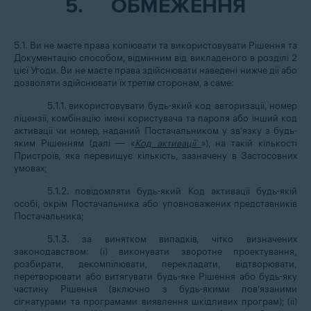
5.
ОБМЕЖЕННЯ
5.1. Ви не маєте права копіювати та використовувати Рішення та
Документацію способом, відмінним від викладеного в розділі 2
цієї Угоди. Ви не маєте права здійснювати наведені нижче дії або
дозволяти здійснювати їх третім сторонам, а саме:
5.1.1. використовувати будь-який код авторизації, номер
ліцензії, комбінацію імені користувача та пароля або інший код
активації чи номер, наданий Постачальником у зв’язку з будь-
яким Рішенням (далі — «
Код активації
»), на такій кількості
Пристроїв, яка перевищує кількість, зазначену в Застосовних
умовах;
5.1.2. повідомляти будь-який Код активації будь-якій
особі, окрім Постачальника або уповноважених представників
Постачальника;
5.1.3. за винятком випадків, чітко визначених
законодавством: (і) виконувати зворотне проектування,
розбирати, декомпілювати, перекладати, відтворювати,
перетворювати або витягувати будь-яке Рішення або будь-яку
частину Рішення (включно з будь-якими пов’язаними
сігнатурами та програмами виявлення шкідливих програм); (ii)