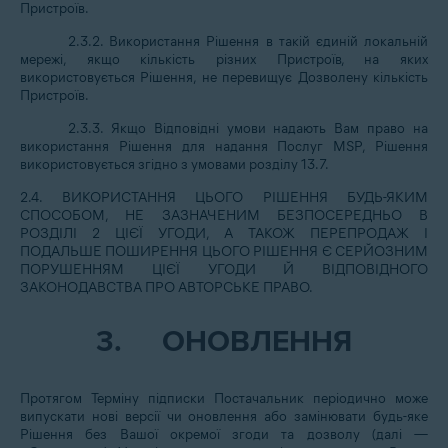
Пристроїв.
2.3.2. Використання Рішення в такій єдиній локальній
мережі, якщо кількість різних Пристроїв, на яких
використовується Рішення, не перевищує Дозволену кількість
Пристроїв.
2.3.3. Якщо Відповідні умови надають Вам право на
використання Рішення для надання Послуг MSP, Рішення
використовується згідно з умовами розділу 13.7.
2.4. ВИКОРИСТАННЯ ЦЬОГО РІШЕННЯ БУДЬ-ЯКИМ
СПОСОБОМ, НЕ ЗАЗНАЧЕНИМ БЕЗПОСЕРЕДНЬО В
РОЗДІЛІ 2 ЦІЄЇ УГОДИ, А ТАКОЖ ПЕРЕПРОДАЖ І
ПОДАЛЬШЕ ПОШИРЕННЯ ЦЬОГО РІШЕННЯ Є СЕРЙОЗНИМ
ПОРУШЕННЯМ ЦІЄЇ УГОДИ Й ВІДПОВІДНОГО
ЗАКОНОДАВСТВА ПРО АВТОРСЬКЕ ПРАВО.
3.
ОНОВЛЕННЯ
Протягом Терміну підписки Постачальник періодично може
випускати нові версії чи оновлення або замінювати будь-яке
Рішення без Вашої окремої згоди та дозволу (далі —