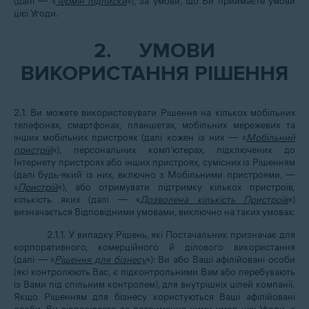
(далі — «
Термін підписки
»), за умови, що Ви приймаєте умови
цієї Угоди.
2.
УМОВИ
ВИКОРИСТАННЯ РІШЕННЯ
2.1. Ви можете використовувати Рішення на кількох мобільних
телефонах, смартфонах, планшетах, мобільних мережевих та
інших мобільних пристроях (далі кожен із них — «
Мобільний
пристрій
»), персональних комп’ютерах, підключених до
Інтернету пристроях або інших пристроях, сумісних із Рішенням
(далі будь-який із них, включно з Мобільними пристроями, —
«
Пристрій
»), або отримувати підтримку кількох пристроїв,
кількість яких (далі — «
Дозволена кількість Пристроїв
»)
визначається Відповідними умовами, виключно на таких умовах:
2.1.1. У випадку Рішень, які Постачальник призначає для
корпоративного, комерційного й ділового використання
(далі — «
Рішення для бізнесу
»): Ви або Ваші афілійовані особи
(які контролюють Вас, є підконтрольними Вам або перебувають
із Вами під спільним контролем), для внутрішніх цілей компанії.
Якщо Рішенням для бізнесу користуються Ваші афілійовані