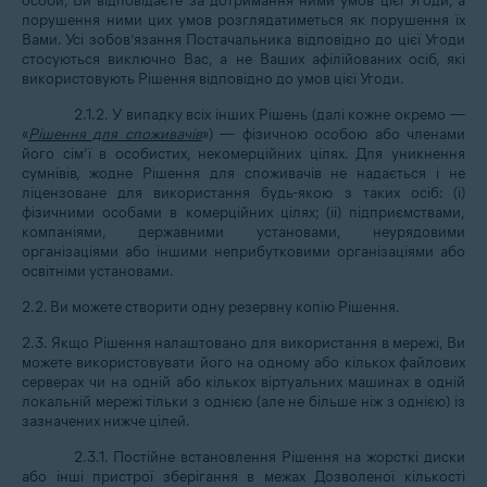
особи, Ви відповідаєте за дотримання ними умов цієї Угоди, а
порушення ними цих умов розглядатиметься як порушення їх
Вами. Усі зобов’язання Постачальника відповідно до цієї Угоди
стосуються виключно Вас, а не Ваших афілійованих осіб, які
використовують Рішення відповідно до умов цієї Угоди.
2.1.2. У випадку всіх інших Рішень (далі кожне окремо —
«
Рішення для споживачів
») — фізичною особою або членами
його сім’ї в особистих, некомерційних цілях. Для уникнення
сумнівів, жодне Рішення для споживачів не надається і не
ліцензоване для використання будь-якою з таких осіб: (i)
фізичними особами в комерційних цілях; (ii) підприємствами,
компаніями, державними установами, неурядовими
організаціями або іншими неприбутковими організаціями або
освітніми установами.
2.2. Ви можете створити одну резервну копію Рішення.
2.3. Якщо Рішення налаштовано для використання в мережі, Ви
можете використовувати його на одному або кількох файлових
серверах чи на одній або кількох віртуальних машинах в одній
локальній мережі тільки з однією (але не більше ніж з однією) із
зазначених нижче цілей.
2.3.1. Постійне встановлення Рішення на жорсткі диски
або інші пристрої зберігання в межах Дозволеної кількості