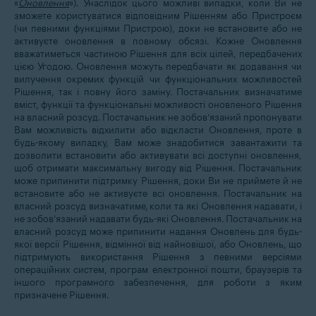
«
Оновлення
»). Унаслідок цього можливі випадки, коли Ви не
зможете користуватися відповідним Рішенням або Пристроєм
(чи певними функціями Пристрою), доки не встановите або не
активуєте оновлення в повному обсязі. Кожне Оновлення
вважатиметься частиною Рішення для всіх цілей, передбачених
цією Угодою. Оновлення можуть передбачати як додавання чи
вилучення окремих функцій чи функціональних можливостей
Рішення, так і повну його заміну. Постачальник визначатиме
вміст, функції та функціональні можливості оновленого Рішення
на власний розсуд. Постачальник не зобов’язаний пропонувати
Вам можливість відхилити або відкласти Оновлення, проте в
будь-якому випадку, Вам може знадобитися завантажити та
дозволити встановити або активувати всі доступні оновлення,
щоб отримати максимальну вигоду від Рішення. Постачальник
може припинити підтримку Рішення, доки Ви не приймете й не
встановите або не активуєте всі оновлення. Постачальник на
власний розсуд визначатиме, коли та які Оновлення надавати, і
не зобов’язаний надавати будь-які Оновлення. Постачальник на
власний розсуд може припинити надання Оновлень для будь-
якої версії Рішення, відмінної від найновішої, або Оновлень, що
підтримують використання Рішення з певними версіями
операційних систем, програм електронної пошти, браузерів та
іншого програмного забезпечення, для роботи з яким
призначене Рішення.