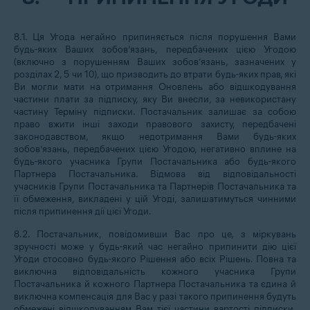
8.1. Ця Угода негайно припиняється після порушення Вами
будь-яких Ваших зобов’язань, передбачених цією Угодою
(включно з порушенням Ваших зобов’язань, зазначених у
розділах 2, 5 чи 10), що призводить до втрати будь-яких прав, які
Ви могли мати на отримання Оновлень або відшкодування
частини плати за підписку, яку Ви внесли, за невикористану
частину Терміну підписки. Постачальник залишає за собою
право вжити інші заходи правового захисту, передбачені
законодавством, якщо недотримання Вами будь-яких
зобов’язань, передбачених цією Угодою, негативно вплине на
будь-якого учасника Групи Постачальника або будь-якого
Партнера Постачальника. Відмова від відповідальності
учасників Групи Постачальника та Партнерів Постачальника та
її обмеження, викладені у цій Угоді, залишатимуться чинними
після припинення дії цієї Угоди.
8.2. Постачальник, повідомивши Вас про це, з міркувань
зручності може у будь-який час негайно припинити дію цієї
Угоди стосовно будь-якого Рішення або всіх Рішень. Повна та
виключна відповідальність кожного учасника Групи
Постачальника й кожного Партнера Постачальника та єдина й
виключна компенсація для Вас у разі такого припинення будуть
обмежені відшкодуванням Вам тієї частини вартості підписки,