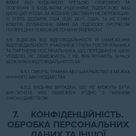
ВАМИ АБО БУДЬ-ЯКОЮ ТРЕТЬОЮ СТОРОНОЮ ТА
ПОВ’ЯЗАНІ З БУДЬ-ЯКИМ РІШЕННЯМ, ПІДПИСКОЮ АБО
ДІЄЮ ЦІЄЇ УГОДИ, ЗА ЖОДНИХ ОБСТАВИН НЕ ПЕРЕВИЩУЄ:
(I) П‘ЯТЬ ДОЛАРІВ США (5,00 ДОЛ. США) ТА (II) СУМУ
КОШТІВ, СПЛАЧЕНИХ ВАМИ ЗА ПІДПИСКУ ПРОТЯГОМ
ПОПЕРЕДНІХ 12 МІСЯЦІВ ТЕРМІНУ ПІДПИСКИ.
6.5. ВІДМОВА ВІД ВІДПОВІДАЛЬНОСТІ Й ОБМЕЖЕННЯ
ВІДПОВІДАЛЬНОСТІ УЧАСНИКІВ ГРУПИ ПОСТАЧАЛЬНИКА
ТА ПАРТНЕРІВ ПОСТАЧАЛЬНИКА, ЩО ПЕРЕДБАЧЕНІ ЦІЄЮ
УГОДОЮ, НЕ ОБМЕЖУЮТЬ І НЕ ВИКЛЮЧАЮТЬ ЇХНЬОЇ
МОЖЛИВОЇ ВІДПОВІДАЛЬНОСТІ ЗА:
6.5.1. СМЕРТЬ, ТРАВМИ АБО ШАХРАЙСТВО В МЕЖАХ
ЧИННОГО ЗАКОНОДАВСТВА
6.5.2. БУДЬ-ЯКІ ВИПАДКИ, ЩО НЕ МОЖУТЬ БУТИ
ВИКЛЮЧЕНІ АБО ОБМЕЖЕНІ ЗГІДНО З ЧИННИМ
ЗАКОНОДАВСТВОМ.
7.
КОНФІДЕНЦІЙНІСТЬ.
ОБРОБКА ПЕРСОНАЛЬНИХ
ДАНИХ ТА ІНШОЇ