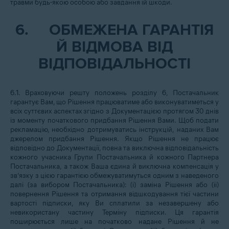
травми будь-якою особою або завдання їй шкоди.
6.
ОБМЕЖЕНА ГАРАНТІЯ
Й ВІДМОВА ВІД
ВІДПОВІДАЛЬНОСТІ
6.1. Враховуючи решту положень розділу 6, Постачальник
гарантує Вам, що Рішення працюватиме або виконуватиметься у
всіх суттєвих аспектах згідно з Документацією протягом 30 днів
із моменту початкового придбання Рішення Вами. Щоб подати
рекламацію, необхідно дотримуватись інструкцій, наданих Вам
джерелом придбання Рішення. Якщо Рішення не працює
відповідно до Документації, повна та виключна відповідальність
кожного учасника Групи Постачальника й кожного Партнера
Постачальника, а також Ваша єдина й виключна компенсація у
зв’язку з цією гарантією обмежуватимуться одним з наведеного
далі (за вибором Постачальника): (i) заміна Рішення або (ii)
повернення Рішення та отримання відшкодування тієї частини
вартості підписки, яку Ви сплатили за незавершену або
невикористану частину Терміну підписки. Ця гарантія
поширюється лише на початково надане Рішення й не