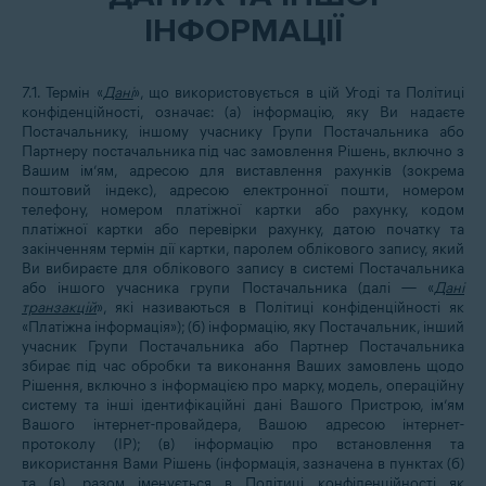
ІНФОРМАЦІЇ
7.1. Термін «
Дані
», що використовується в цій Угоді та Політиці
конфіденційності, означає: (а) інформацію, яку Ви надаєте
Постачальнику, іншому учаснику Групи Постачальника або
Партнеру постачальника під час замовлення Рішень, включно з
Вашим ім’ям, адресою для виставлення рахунків (зокрема
поштовий індекс), адресою електронної пошти, номером
телефону, номером платіжної картки або рахунку, кодом
платіжної картки або перевірки рахунку, датою початку та
закінченням термін дії картки, паролем облікового запису, який
Ви вибираєте для облікового запису в системі Постачальника
або іншого учасника групи Постачальника (далі — «
Дані
транзакцій
», які називаються в Політиці конфіденційності як
«Платіжна інформація»); (б) інформацію, яку Постачальник, інший
учасник Групи Постачальника або Партнер Постачальника
збирає під час обробки та виконання Ваших замовлень щодо
Рішення, включно з інформацією про марку, модель, операційну
систему та інші ідентифікаційні дані Вашого Пристрою, ім’ям
Вашого інтернет-провайдера, Вашою адресою інтернет-
протоколу (IP); (в) інформацію про встановлення та
використання Вами Рішень (інформація, зазначена в пунктах (б)
та (в), разом іменується в Політиці конфіденційності як