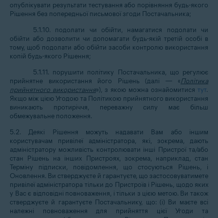
опублікувати результати тестування або порівняння будь-якого
Рішення без попередньої письмової згоди Постачальника;
5.1.10. подолати чи обійти, намагатися подолати чи
обійти або дозволити чи допомагати будь-якій третій особі в
тому, щоб подолати або обійти засоби контролю використання
копій будь-якого Рішення;
5.1.11. порушити політику Постачальника, що регулює
прийнятне використання його Рішень (далі — «
Політика
прийнятного використання
»), з якою можна ознайомитися
тут
.
Якщо між цією Угодою та Політикою прийнятного використання
виникають протиріччя, переважну силу має більш
обмежувальне положення.
5.2. Деякі Рішення можуть надавати Вам або іншим
користувачам привілеї адміністратора, які, зокрема, дають
адміністратору можливість контролювати інші Пристрої та/або
стан Рішень на інших Пристроях, зокрема, наприклад, стан
Терміну підписки, повідомлення, що стосуються Рішень, і
Оновлення. Ви стверджуєте й гарантуєте, що застосовуватимете
привілеї адміністратора тільки до Пристроїв і Рішень, щодо яких
у Вас є відповідні повноваження, і тільки з цією метою. Ви також
стверджуєте й гарантуєте Постачальнику, що: (i) Ви маєте всі
належні повноваження для прийняття цієї Угоди та