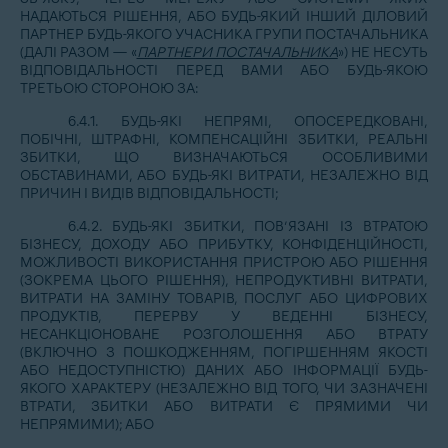
НАДАЮТЬСЯ РІШЕННЯ, АБО БУДЬ-ЯКИЙ ІНШИЙ ДІЛОВИЙ
ПАРТНЕР БУДЬ-ЯКОГО УЧАСНИКА ГРУПИ ПОСТАЧАЛЬНИКА
(ДАЛІ РАЗОМ — «
ПАРТНЕРИ ПОСТАЧАЛЬНИКА
») НЕ НЕСУТЬ
ВІДПОВІДАЛЬНОСТІ ПЕРЕД ВАМИ АБО БУДЬ-ЯКОЮ
ТРЕТЬОЮ СТОРОНОЮ ЗА:
6.4.1. БУДЬ-ЯКІ НЕПРЯМІ, ОПОСЕРЕДКОВАНІ,
ПОБІЧНІ, ШТРАФНІ, КОМПЕНСАЦІЙНІ ЗБИТКИ, РЕАЛЬНІ
ЗБИТКИ, ЩО ВИЗНАЧАЮТЬСЯ ОСОБЛИВИМИ
ОБСТАВИНАМИ, АБО БУДЬ-ЯКІ ВИТРАТИ, НЕЗАЛЕЖНО ВІД
ПРИЧИН І ВИДІВ ВІДПОВІДАЛЬНОСТІ;
6.4.2. БУДЬ-ЯКІ ЗБИТКИ, ПОВ’ЯЗАНІ ІЗ ВТРАТОЮ
БІЗНЕСУ, ДОХОДУ АБО ПРИБУТКУ, КОНФІДЕНЦІЙНОСТІ,
МОЖЛИВОСТІ ВИКОРИСТАННЯ ПРИСТРОЮ АБО РІШЕННЯ
(ЗОКРЕМА ЦЬОГО РІШЕННЯ), НЕПРОДУКТИВНІ ВИТРАТИ,
ВИТРАТИ НА ЗАМІНУ ТОВАРІВ, ПОСЛУГ АБО ЦИФРОВИХ
ПРОДУКТІВ, ПЕРЕРВУ У ВЕДЕННІ БІЗНЕСУ,
НЕСАНКЦІОНОВАНЕ РОЗГОЛОШЕННЯ АБО ВТРАТУ
(ВКЛЮЧНО З ПОШКОДЖЕННЯМ, ПОГІРШЕННЯМ ЯКОСТІ
АБО НЕДОСТУПНІСТЮ) ДАНИХ АБО ІНФОРМАЦІЇ БУДЬ-
ЯКОГО ХАРАКТЕРУ (НЕЗАЛЕЖНО ВІД ТОГО, ЧИ ЗАЗНАЧЕНІ
ВТРАТИ, ЗБИТКИ АБО ВИТРАТИ Є ПРЯМИМИ ЧИ
НЕПРЯМИМИ); АБО