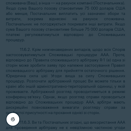
споживача (Ваш), а інша — на рахунок компанії (Постачальника).
Якщо сума Вашого позову становитиме 75 000 доларів США
або менше, Постачальник виплатить усі зазначені збори та
витрати, зокрема віднесені на рахунок споживача.
Постачальник не погоджується покривати інші витрати. Якщо
сума Вашого позову становитиме більше 75 000 доларів США,
платежі регулюватимуться відповідно до Споживацьких
процедур.
11.6.2. Крім нижченаведених випадків, щодо всіх Спорів
застосовуватимуться Споживацькі процедури ААА. Проте,
відповідно до Правила споживацького арбітражу R-1 (е) одна зі
сторін може зробити заяву про належне застосування Правил
споживацького арбітражу для прийняття остаточного рішення.
Юридична сила цієї Угоди вища за силу Споживацьких
процедур. Розпочати арбітражний процес Ви можете тільки в
країні або іншій адміністративно-територіальній одиниці, у якій
проживаєте. Арбітражний розгляд проводитиметься в режимі
конференц-зв’язку. Однак, якщо розгляд справи проводиться
відповідно до Споживацьких процедур AAA, арбітри мають
дискреційні повноваження вимагати розгляду справи за
особистої присутності на прохання однієї зі сторін.
11.6.3. Ви та Постачальник згодні, що використання ААА
для проведення арбітражу не є невід’ємною частиною угоди