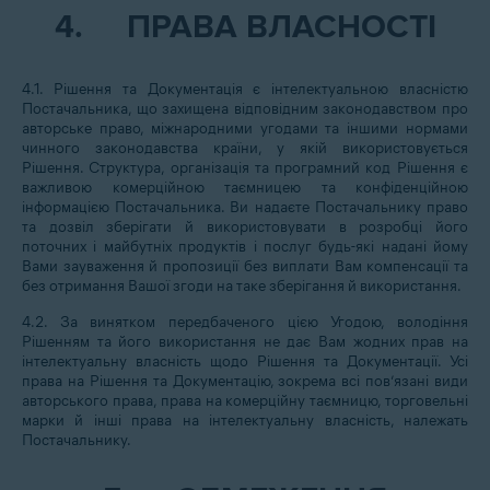
4.
ПРАВА ВЛАСНОСТІ
4.1. Рішення та Документація є інтелектуальною власністю
Постачальника, що захищена відповідним законодавством про
авторське право, міжнародними угодами та іншими нормами
чинного законодавства країни, у якій використовується
Рішення. Структура, організація та програмний код Рішення є
важливою комерційною таємницею та конфіденційною
інформацією Постачальника. Ви надаєте Постачальнику право
та дозвіл зберігати й використовувати в розробці його
поточних і майбутніх продуктів і послуг будь-які надані йому
Вами зауваження й пропозиції без виплати Вам компенсації та
без отримання Вашої згоди на таке зберігання й використання.
4.2. За винятком передбаченого цією Угодою, володіння
Рішенням та його використання не дає Вам жодних прав на
інтелектуальну власність щодо Рішення та Документації. Усі
права на Рішення та Документацію, зокрема всі пов’язані види
авторського права, права на комерційну таємницю, торговельні
марки й інші права на інтелектуальну власність, належать
Постачальнику.