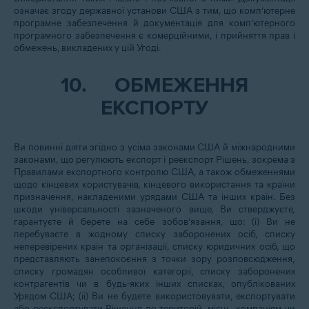
означає згоду державної установи США з тим, що комп’ютерне
програмне забезпечення й документація для комп’ютерного
програмного забезпечення є комерційними, і прийняття прав і
обмежень, викладених у цій Угоді.
10.
ОБМЕЖЕННЯ
ЕКСПОРТУ
Ви повинні діяти згідно з усіма законами США й міжнародними
законами, що регулюють експорт і реекспорт Рішень, зокрема з
Правилами експортного контролю США, а також обмеженнями
щодо кінцевих користувачів, кінцевого використання та країни
призначення, накладеними урядами США та інших країн. Без
шкоди універсальності зазначеного вище, Ви стверджуєте,
гарантуєте й берете на себе зобов’язання, що: (і) Ви не
перебуваєте в жодному списку заборонених осіб, списку
неперевірених країн та організації, списку юридичних осіб, що
представляють занепокоєння з точки зору розповсюдження,
списку громадян особливої категорії, списку заборонених
контрагентів чи в будь-яких інших списках, опублікованих
Урядом США; (ii) Ви не будете використовувати, експортувати
або реекспортувати Рішення до територій, місць, компаніям чи