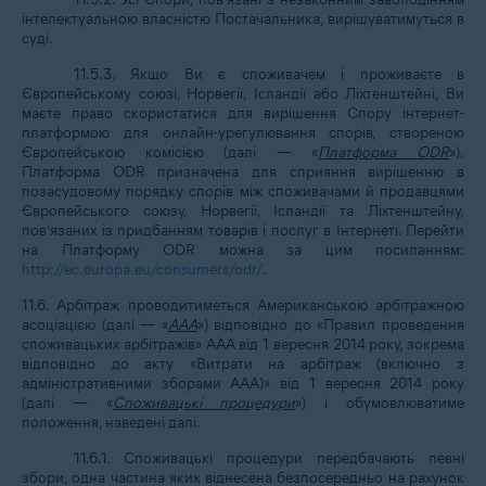
інтелектуальною власністю Постачальника, вирішуватимуться в
суді.
11.5.3. Якщо Ви є споживачем і проживаєте в
Європейському союзі, Норвегії, Ісландії або Ліхтенштейні, Ви
маєте право скористатися для вирішення Спору інтернет-
платформою для онлайн-урегулювання спорів, створеною
Європейською комісією (далі — «
Платформа ODR
»).
Платформа ODR призначена для сприяння вирішенню в
позасудовому порядку спорів між споживачами й продавцями
Європейського союзу, Норвегії, Ісландії та Ліхтенштейну,
пов’язаних із придбанням товарів і послуг в Інтернеті. Перейти
на Платформу ODR можна за цим посиланням:
http://ec.europa.eu/consumers/odr/
.
11.6. Арбітраж проводитиметься Американською арбітражною
асоціацією (далі — «
AAA
») відповідно до «Правил проведення
споживацьких арбітражів» ААА від 1 вересня 2014 року, зокрема
відповідно до акту «Витрати на арбітраж (включно з
адміністративними зборами ААА)» від 1 вересня 2014 року
(далі — «
Споживацькі процедури
») і обумовлюватиме
положення, наведені далі.
11.6.1. Споживацькі процедури передбачають певні
збори, одна частина яких віднесена безпосередньо на рахунок