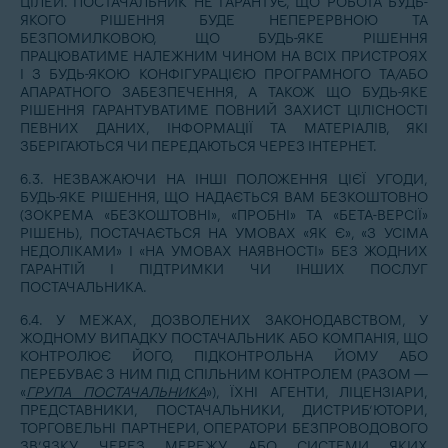
ЦІЛЕЙ. ПОСТАЧАЛЬНИК НЕ ГАРАНТУЄ, ЩО РОБОТА БУДЬ-
ЯКОГО РІШЕННЯ БУДЕ НЕПЕРЕРВНОЮ ТА
БЕЗПОМИЛКОВОЮ, ЩО БУДЬ-ЯКЕ РІШЕННЯ
ПРАЦЮВАТИМЕ НАЛЕЖНИМ ЧИНОМ НА ВСІХ ПРИСТРОЯХ
І З БУДЬ-ЯКОЮ КОНФІГУРАЦІЄЮ ПРОГРАМНОГО ТА/АБО
АПАРАТНОГО ЗАБЕЗПЕЧЕННЯ, А ТАКОЖ ЩО БУДЬ-ЯКЕ
РІШЕННЯ ГАРАНТУВАТИМЕ ПОВНИЙ ЗАХИСТ ЦІЛІСНОСТІ
ПЕВНИХ ДАНИХ, ІНФОРМАЦІЇ ТА МАТЕРІАЛІВ, ЯКІ
ЗБЕРІГАЮТЬСЯ ЧИ ПЕРЕДАЮТЬСЯ ЧЕРЕЗ ІНТЕРНЕТ.
6.3. НЕЗВАЖАЮЧИ НА ІНШІ ПОЛОЖЕННЯ ЦІЄЇ УГОДИ,
БУДЬ-ЯКЕ РІШЕННЯ, ЩО НАДАЄТЬСЯ ВАМ БЕЗКОШТОВНО
(ЗОКРЕМА «БЕЗКОШТОВНІ», «ПРОБНІ» ТА «БЕТА-ВЕРСІЇ»
РІШЕНЬ), ПОСТАЧАЄТЬСЯ НА УМОВАХ «ЯК Є», «З УСІМА
НЕДОЛІКАМИ» І «НА УМОВАХ НАЯВНОСТІ» БЕЗ ЖОДНИХ
ГАРАНТІЙ І ПІДТРИМКИ ЧИ ІНШИХ ПОСЛУГ
ПОСТАЧАЛЬНИКА.
6.4. У МЕЖАХ, ДОЗВОЛЕНИХ ЗАКОНОДАВСТВОМ, У
ЖОДНОМУ ВИПАДКУ ПОСТАЧАЛЬНИК АБО КОМПАНІЯ, ЩО
КОНТРОЛЮЄ ЙОГО, ПІДКОНТРОЛЬНА ЙОМУ АБО
ПЕРЕБУВАЄ З НИМ ПІД СПІЛЬНИМ КОНТРОЛЕМ (РАЗОМ —
«
ГРУПА ПОСТАЧАЛЬНИКА
»), ЇХНІ АГЕНТИ, ЛІЦЕНЗІАРИ,
ПРЕДСТАВНИКИ, ПОСТАЧАЛЬНИКИ, ДИСТРИБ’ЮТОРИ,
ТОРГОВЕЛЬНІ ПАРТНЕРИ, ОПЕРАТОРИ БЕЗПРОВОДОВОГО
ЗВ’ЯЗКУ, ЧЕРЕЗ МЕРЕЖУ АБО СИСТЕМИ ЯКИХ