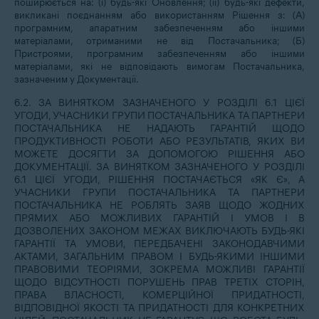
поширюється на: (i) будь-які Оновлення; (ii) будь-які дефекти,
викликані поєднанням або використанням Рішення з: (A)
програмним, апаратним забезпеченням або іншими
матеріалами, отриманими не від Постачальника; (Б)
Пристроями, програмним забезпеченням або іншими
матеріалами, які не відповідають вимогам Постачальника,
зазначеним у Документації.
6.2. ЗА ВИНЯТКОМ ЗАЗНАЧЕНОГО У РОЗДІЛІ 6.1 ЦІЄЇ
УГОДИ, УЧАСНИКИ ГРУПИ ПОСТАЧАЛЬНИКА ТА ПАРТНЕРИ
ПОСТАЧАЛЬНИКА НЕ НАДАЮТЬ ГАРАНТІЙ ЩОДО
ПРОДУКТИВНОСТІ РОБОТИ АБО РЕЗУЛЬТАТІВ, ЯКИХ ВИ
МОЖЕТЕ ДОСЯГТИ ЗА ДОПОМОГОЮ РІШЕННЯ АБО
ДОКУМЕНТАЦІЇ. ЗА ВИНЯТКОМ ЗАЗНАЧЕНОГО У РОЗДІЛІ
6.1 ЦІЄЇ УГОДИ, РІШЕННЯ ПОСТАЧАЄТЬСЯ «ЯК Є», А
УЧАСНИКИ ГРУПИ ПОСТАЧАЛЬНИКА ТА ПАРТНЕРИ
ПОСТАЧАЛЬНИКА НЕ РОБЛЯТЬ ЗАЯВ ЩОДО ЖОДНИХ
ПРЯМИХ АБО МОЖЛИВИХ ГАРАНТІЙ І УМОВ І В
ДОЗВОЛЕНИХ ЗАКОНОМ МЕЖАХ ВИКЛЮЧАЮТЬ БУДЬ-ЯКІ
ГАРАНТІЇ ТА УМОВИ, ПЕРЕДБАЧЕНІ ЗАКОНОДАВЧИМИ
АКТАМИ, ЗАГАЛЬНИМ ПРАВОМ І БУДЬ-ЯКИМИ ІНШИМИ
ПРАВОВИМИ ТЕОРІЯМИ, ЗОКРЕМА МОЖЛИВІ ГАРАНТІЇ
ЩОДО ВІДСУТНОСТІ ПОРУШЕНЬ ПРАВ ТРЕТІХ СТОРІН,
ПРАВА ВЛАСНОСТІ, КОМЕРЦІЙНОЇ ПРИДАТНОСТІ,
ВІДПОВІДНОЇ ЯКОСТІ ТА ПРИДАТНОСТІ ДЛЯ КОНКРЕТНИХ