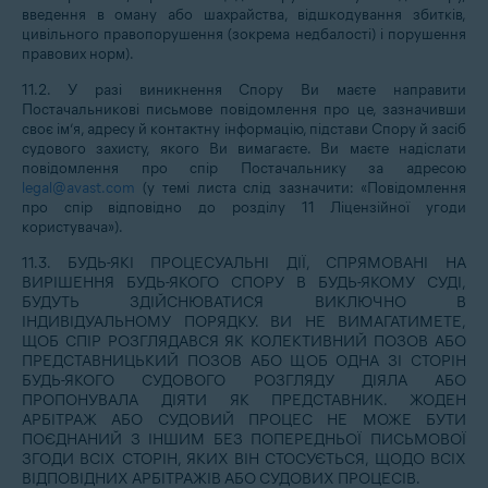
введення в оману або шахрайства, відшкодування збитків,
цивільного правопорушення (зокрема недбалості) і порушення
правових норм).
11.2. У разі виникнення Спору Ви маєте направити
Постачальникові письмове повідомлення про це, зазначивши
своє ім’я, адресу й контактну інформацію, підстави Спору й засіб
судового захисту, якого Ви вимагаєте. Ви маєте надіслати
повідомлення про спір Постачальнику за адресою
legal@avast.com
(у темі листа слід зазначити: «Повідомлення
про спір відповідно до розділу 11 Ліцензійної угоди
користувача»).
11.3. БУДЬ-ЯКІ ПРОЦЕСУАЛЬНІ ДІЇ, СПРЯМОВАНІ НА
ВИРІШЕННЯ БУДЬ-ЯКОГО СПОРУ В БУДЬ-ЯКОМУ СУДІ,
БУДУТЬ ЗДІЙСНЮВАТИСЯ ВИКЛЮЧНО В
ІНДИВІДУАЛЬНОМУ ПОРЯДКУ. ВИ НЕ ВИМАГАТИМЕТЕ,
ЩОБ СПІР РОЗГЛЯДАВСЯ ЯК КОЛЕКТИВНИЙ ПОЗОВ АБО
ПРЕДСТАВНИЦЬКИЙ ПОЗОВ АБО ЩОБ ОДНА ЗІ СТОРІН
БУДЬ-ЯКОГО СУДОВОГО РОЗГЛЯДУ ДІЯЛА АБО
ПРОПОНУВАЛА ДІЯТИ ЯК ПРЕДСТАВНИК. ЖОДЕН
АРБІТРАЖ АБО СУДОВИЙ ПРОЦЕС НЕ МОЖЕ БУТИ
ПОЄДНАНИЙ З ІНШИМ БЕЗ ПОПЕРЕДНЬОЇ ПИСЬМОВОЇ
ЗГОДИ ВСІХ СТОРІН, ЯКИХ ВІН СТОСУЄТЬСЯ, ЩОДО ВСІХ
ВІДПОВІДНИХ АРБІТРАЖІВ АБО СУДОВИХ ПРОЦЕСІВ.