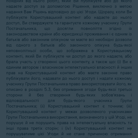
похідних від нього робіт), який Ви публікуєте або до якого
надаєте доступ за допомогою Рішення, виключно з метою
надання Вам Рішень відповідно до цієї Угоди. Щоразу, коли Ви
публікуєте Користувацький контент або надаєте до нього
доступ, Ви стверджуєте та гарантуєте кожному учаснику Групи
Постачальника, що досягли повноліття згідно із
законодавством країни або юрисдикції проживання і є одним із
батьків або законним опікуном чи маєте всі необхідні дозволи
від одного з батьків або законного опікуна будь-якої
неповнолітньої особи, що зображена в Користувацькому
контенті, який Ви публікуєте чи доступ до якого надаєте, або
брала участь у створенні цього контенту, а також що: (i) Ви є
єдиним автором і власником інтелектуальної власності й інших
прав на Користувацький контент або маєте законне право
публікувати його, надавати до нього доступ і надати кожному
учаснику Групи Постачальника право використовувати його, як
описано в розділі 5.3, без отримання згоди будь-якої третьої
сторони й без створення будь-яких зобов’язань і
відповідальності для будь-якого учасника Групи
Постачальника; (ii) Користувацький контент є точним; (iii)
Користувацький контент у межах дозволеного учасниками
Групи Постачальника використання, визначеного у цій Угоді, не
порушує й не порушить права на інтелектуальну власність та
інші права третіх сторін; і (iv) Користувацький контент не
порушуватиме цієї Угоди й не стане причиною отримання