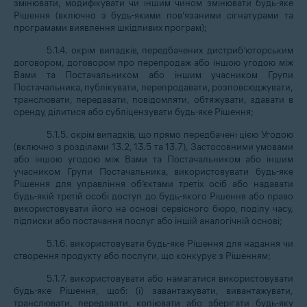
змінювати, модифікувати чи іншим чином змінювати будь-яке
Рішення (включно з будь-якими пов’язаними сігнатурами та
програмами виявлення шкідливих програм);
5.1.4. окрім випадків, передбачених дистриб’юторським
договором, договором про перепродаж або іншою угодою між
Вами та Постачальником або іншим учасником Групи
Постачальника, публікувати, перепродавати, розповсюджувати,
транслювати, передавати, повідомляти, обтяжувати, здавати в
оренду, ділитися або субліцензувати будь-яке Рішення;
5.1.5. окрім випадків, що прямо передбачені цією Угодою
(включно з розділами 13.2, 13.5 та 13.7), Застосовними умовами
або іншою угодою між Вами та Постачальником або іншим
учасником Групи Постачальника, використовувати будь-яке
Рішення для управління об’єктами третіх осіб або надавати
будь-якій третій особі доступ до будь-якого Рішення або право
використовувати його на основі сервісного бюро, поділу часу,
підписки або постачання послуг або іншій аналогічній основі;
5.1.6. використовувати будь-яке Рішення для надання чи
створення продукту або послуги, що конкурує з Рішенням;
5.1.7. використовувати або намагатися використовувати
будь-яке Рішення, щоб: (i) завантажувати, вивантажувати,
транслювати, передавати, копіювати або зберігати будь-яку