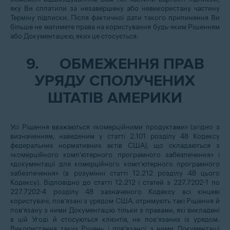
яку Ви сплатили за незавершену або невикористану частину
Терміну підписки. Після фактичної дати такого припинення Ви
більше не матимете права на користування будь-яким Рішенням
або Документацією, яких це стосується.
9.
ОБМЕЖЕННЯ ПРАВ
УРЯДУ СПОЛУЧЕНИХ
ШТАТІВ АМЕРИКИ
Усі Рішення вважаються «комерційними продуктами» (згідно з
визначенням, наведеним у статті 2.101 розділу 48 Кодексу
федеральних нормативних актів США), що складаються з
«комерційного комп’ютерного програмного забезпечення» і
«документації для комерційного комп’ютерного програмного
забезпечення» (в розумінні статті 12.212 розділу 48 цього
Кодексу). Відповідно до статті 12.212 і статей з 227.7202-1 по
227.7202-4 розділу 48 зазначеного Кодексу всі кінцеві
користувачі, пов’язані з урядом США, отримують такі Рішення й
пов’язану з ними Документацію тільки з правами, які викладені
в цій Угоді й стосуються клієнтів, не пов’язаних із урядом.
Використання таких Рішень і пов’язаної з ними Документації