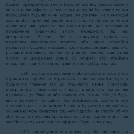
будь-які брандмауери, захист паролем або інші засоби захисту
чи контролю інформації будь-якого роду; (іі) будь-яким чином
порушувати будь-які чинні місцеві, національні чи міжнародні
закони або норми; (iii) підробляти заголовки або іншим чином
дозволяти маніпулювати ідентифікаторами для маскування
походження будь-якого вмісту, переданого під час
використання Рішення; (iv) завантажувати, публікувати,
надсилати електронною поштою або іншим способом
передавати будь-яку небажану або несанкціоновану рекламу,
рекламні матеріали, «небажану пошту», «спам», «ланцюгові
листи» чи шахрайські схеми; (v) збирати або зберігати
персональні дані без відома та явної згоди суб’єкта даних;
5.1.8. пошкодити, відключити або послабити роботу або
отримати чи спробувати отримати несанкціонований доступ до
будь-якого Рішення або до будь-якого майна, Пристроїв,
програмного забезпечення, послуг, мереж або даних, які
підключені до Рішення або взаємодіють із ним, або до будь-
якого контенту чи даних, які зберігаються, доступні або
доставляються за допмогою Рішення будь-якими способами,
зокрема шляхом хакерства, фішингу, підробки чи спроби обійти
або подолати будь-які брандмауери, захист паролем або інші
засоби захисту чи контролю інформації будь-якого роду;
5.1.9. випробувати або порівняти, або розкрити чи