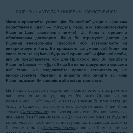
ЛІЦЕНЗІЙНА УГОДА З КІНЦЕВИМ КОРИСТУВАЧЕМ
Уважно прочитайте умови цієї Ліцензійної угоди з кінцевим
користувачем (далі — «
Угода
»), перш ніж використовувати
Рішення (див. визначення нижче). Ця Угода є юридично
обов’язковим договором. Якщо Ви отримуєте доступ до
Рішення електронним способом або встановлюєте чи
використовуєте його, Ви приймаєте всі умови цієї Угоди від
свого імені та від імені будь-якої юридичної чи фізичної особи,
яку Ви представляєте, або для Пристрою якої Ви придбали
Рішення (разом — «
Ви
»). Якщо Ви не погоджуєтеся з умовами
цієї Угоди, не продовжуйте процес встановлення, не
використовуйте Рішення й видаліть або знищте всі копії
Рішення, якими Ви володієте або які контролюєте.
Ця Угода стосується використання Вами певного програмного
забезпечення чи послуг, зокрема будь-яких Оновлень (далі
кожне з них — «
Рішення
»), у зв’язку з якими Ви приймаєте цю
Угоду й будь-яку пов’язану з нею Документацію. У цій Угоді
термін «
Постачальник
» означає юридичну особу, визначену
тут
,
яка надає Вам Рішення; термін «
Документація
» означає будь-які
користувацькі посібники та інструкції, що надаються разом із
Рішенням; термін «
Застосовні умови
» означає Термін підписки