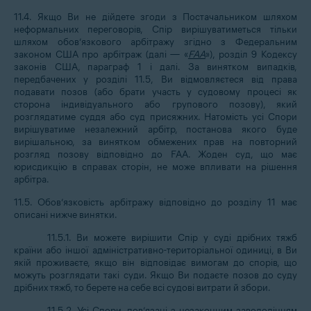
11.4. Якщо Ви не дійдете згоди з Постачальником шляхом
неформальних переговорів, Спір вирішуватиметься тільки
шляхом обов’язкового арбітражу згідно з Федеральним
законом США про арбітраж (далі — «
FAA
»), розділ 9 Кодексу
законів США, параграф 1 і далі. За винятком випадків,
передбачених у розділі 11.5, Ви відмовляєтеся від права
подавати позов (або брати участь у судовому процесі як
сторона індивідуального або групового позову), який
розглядатиме суддя або суд присяжних. Натомість усі Спори
вирішуватиме незалежний арбітр, постанова якого буде
вирішальною, за винятком обмежених прав на повторний
розгляд позову відповідно до FAA. Жоден суд, що має
юрисдикцію в справах сторін, не може впливати на рішення
арбітра.
11.5. Обов’язковість арбітражу відповідно до розділу 11 має
описані нижче винятки.
11.5.1. Ви можете вирішити Спір у суді дрібних тяжб
країни або іншої адміністративно-територіальної одиниці, в Ви
якій проживаєте, якщо він відповідає вимогам до спорів, що
можуть розглядати такі суди. Якщо Ви подаєте позов до суду
дрібних тяжб, то берете на себе всі судові витрати й збори.
11.5.2. Усі Спори, пов’язані з незаконним заволодінням