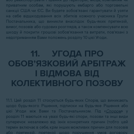
приватним особам, які порушують ембарго або торговельні
санкції США чи ЄС. Ви будете зобов’язані гарантувати й узяти
на себе відшкодування всіх збитків кожного учасника Групи
Постачальника, що виникли внаслідок будь-яких претензій,
вимог, позовів або судових розглядів, а також компенсувати всю
шкоду й покрити грошові зобов’язання та витрати, пов’язані з
недотриманням Вами положень розділу 10 цієї Угоди.
11.
УГОДА ПРО
ОБОВ’ЯЗКОВИЙ АРБІТРАЖ
І ВІДМОВА ВІД
КОЛЕКТИВНОГО ПОЗОВУ
11.1. Цей розділ 11 стосується будь-яких Спорів, що виникають
щодо будь-якого Рішення, підписки на будь-яке Рішення або
цієї Угоди між Вами та Постачальником. Під «
Спором
» у
розділі 11 маються на увазі будь-які спори, позови та інші види
суперечок незалежно від їхніх конкретних причин (тобто цей
термін включає в себе, крім інших можливих причин для позовів
або претензій, претензії щодо порушення умов договору,