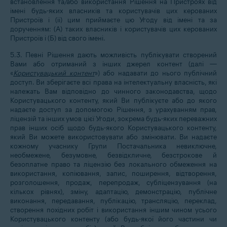
встановлення та/або використання Рішення на Пристроях від
імені будь-яких власників та користувачів цих керованих
Пристроїв і (ii) цим приймаєте цю Угоду від імені та за
дорученням: (A) таких власників і користувачів цих керованих
Пристроїв і (Б) від свого імені.
5.3. Певні Рішення дають можливість публікувати створений
Вами або отриманий з інших джерел контент (далі —
«
Користувацький контент
») або надавати до нього публічний
доступ. Ви зберігаєте всі права на інтелектуальну власність, які
належать Вам відповідно до чинного законодавства, щодо
Користувацького контенту, який Ви публікуєте або до якого
надаєте доступ за допомогою Рішення, з урахуванням прав,
ліцензій та інших умов цієї Угоди, зокрема будь-яких переважних
прав інших осіб щодо будь-якого Користувацького контенту,
який Ви можете використовувати або змінювати. Ви надаєте
кожному учаснику Групи Постачальника невиключне,
необмежене, безумовне, безвідкличне, безстрокове й
безоплатне право та ліцензію без локального обмеження на
використання, копіювання, запис, поширення, відтворення,
розголошення, продаж, перепродаж, субліцензування (на
кількох рівнях), зміну, адаптацію, демонстрацію, публічне
виконання, передавання, публікацію, трансляцію, переклад,
створення похідних робіт і використання іншим чином усього
Користувацького контенту (або будь-якої його частини чи