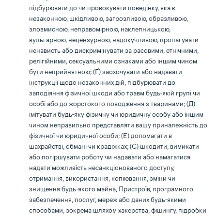
підбурювати до чи провокувати поведінку, яка є
незаконною, шкідливою, загрозливою, образливою,
зловмисною, неправомірною, наклепницькою,
вульгарною, нецензурною, надокучливою, пропагувати
ненависть або дискримінувати за расовими, етнічними,
релігійними, сексуальними ознаками або іншим чином
бути неприйнятною; (Ґ) заохочувати або надавати
інструкції щодо незаконних дій, підбурювати до
заподіяння фізичної шкоди або травм будь-якій групі чи
особі або до жорстокого поводження з тваринами; (Д)
імітувати будь-яку фізичну чи юридичну особу або іншим
чином неправильно представляти вашу приналежність до
фізичної чи юридичної особи; (Е) допомагати в
шахрайстві, обмані чи крадіжках; (Є) шкодити, вимикати
або погіршувати роботу чи надавати або намагатися
надати можливість несанкціонованого доступу,
отримання, використання, копіювання, зміни чи
знищення будь-якого майна, Пристроїв, програмного
забезпечення, послуг, мереж або даних будь-якими
способами, зокрема шляхом хакерства, фішингу, підробки