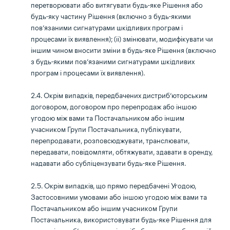
перетворювати або витягувати будь-яке Рішення або
будь-яку частину Рішення (включно з будь-якими
пов’язаними сигнатурами шкідливих програм і
процесами їх виявлення); (ii) змінювати, модифікувати чи
іншим чином вносити зміни в будь-яке Рішення (включно
з будь-якими пов’язаними сигнатурами шкідливих
програм і процесами їх виявлення).
2.4. Окрім випадків, передбачених дистриб’юторським
договором, договором про перепродаж або іншою
угодою між вами та Постачальником або іншим
учасником Групи Постачальника, публікувати,
перепродавати, розповсюджувати, транслювати,
передавати, повідомляти, обтяжувати, здавати в оренду,
надавати або субліцензувати будь-яке Рішення.
2.5. Окрім випадків, що прямо передбачені Угодою,
Застосовними умовами або іншою угодою між вами та
Постачальником або іншим учасником Групи
Постачальника, використовувати будь-яке Рішення для