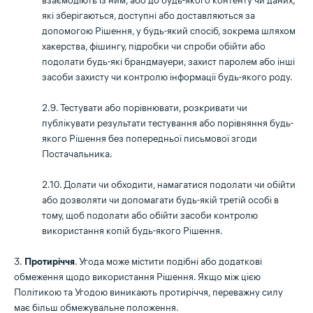
взаємодіють із ним, або до будь-якого контенту чи даних,
які зберігаються, доступні або доставляються за
допомогою Рішення, у будь-який спосіб, зокрема шляхом
хакерства, фішингу, підробки чи спроби обійти або
подолати будь-які брандмауери, захист паролем або інші
засоби захисту чи контролю інформації будь-якого роду.
2.9. Тестувати або порівнювати, розкривати чи
публікувати результати тестування або порівняння будь-
якого Рішення без попередньої письмової згоди
Постачальника.
2.10. Долати чи обходити, намагатися подолати чи обійти
або дозволяти чи допомагати будь-якій третій особі в
тому, щоб подолати або обійти засоби контролю
використання копій будь-якого Рішення.
3.
Протиріччя
. Угода може містити подібні або додаткові
обмеження щодо використання Рішення. Якщо між цією
Політикою та Угодою виникають протиріччя, переважну силу
має більш обмежувальне положення.