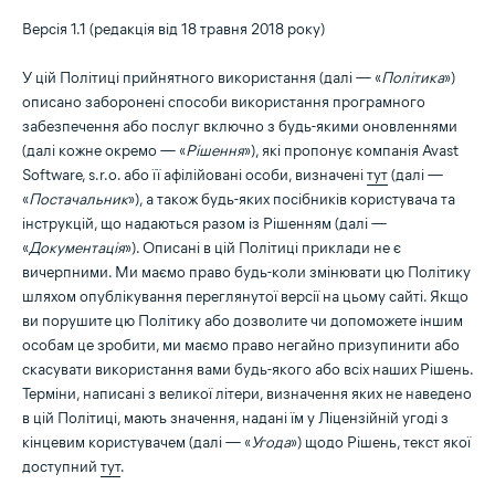
Версія 1.1 (редакція від 18 травня 2018 року)
У цій Політиці прийнятного використання (далі — «
Політика
»)
описано заборонені способи використання програмного
забезпечення або послуг включно з будь-якими оновленнями
(далі кожне окремо — «
Рішення
»), які пропонує компанія Avast
Software, s.r.o. або її афілійовані особи, визначені
тут
(далі —
«
Постачальник
»), а також будь-яких посібників користувача та
інструкцій, що надаються разом із Рішенням (далі —
«
Документація
»). Описані в цій Політиці приклади не є
вичерпними. Ми маємо право будь-коли змінювати цю Політику
шляхом опублікування переглянутої версії на цьому сайті. Якщо
ви порушите цю Політику або дозволите чи допоможете іншим
особам це зробити, ми маємо право негайно призупинити або
скасувати використання вами будь-якого або всіх наших Рішень.
Терміни, написані з великої літери, визначення яких не наведено
в цій Політиці, мають значення, надані їм у Ліцензійній угоді з
кінцевим користувачем (далі — «
Угода
») щодо Рішень, текст якої
доступний
тут
.