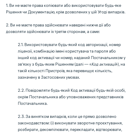
1. Ви не маєте права копіювати або використовувати будь-яке
Рішення чи Документацію, крім дозволених у цій Угоді випадків.
2. Ви не маєте права здійснювати наведені нижче дії або
дозволяти здійснювати їх третім сторонам, а саме:
2.1. Використовувати будь-який код авторизації, номер
ліцензії, комбінацію імені користувача та пароля або
інший код активації чи номер, наданий Постачальником у
зв’язку з будь-яким Рішенням (далі — «
Код активації
»), на
такій кількості Пристроїв, яка перевищує кількість,
зазначену в Застосовних умовах.
2.2. Повідомляти будь-який Код активації будь-якій особі,
окрім Постачальника або уповноважених представників
Постачальника.
2.3. За винятком випадків, коли це прямо дозволено
законодавством: (i) виконувати зворотне проєктування,
розбирати, декомпілювати, перекладати, відтворювати,