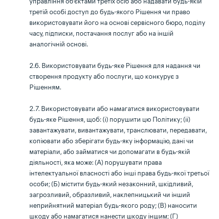
управління об’єктами третіх осіб або надавати будь-якій
третій особі доступ до будь-якого Рішення чи право
використовувати його на основі сервісного бюро, поділу
часу, підписки, постачання послуг або на іншій
аналогічній основі.
2.6. Використовувати будь-яке Рішення для надання чи
створення продукту або послуги, що конкурує з
Рішенням.
2.7. Використовувати або намагатися використовувати
будь-яке Рішення, щоб: (i) порушити цю Політику; (іі)
завантажувати, вивантажувати, транслювати, передавати,
копіювати або зберігати будь-яку інформацію, дані чи
матеріали, або займатися чи допомагати в будь-якій
діяльності, яка може: (A) порушувати права
інтелектуальної власності або інші права будь-якої третьої
особи; (Б) містити будь-який незаконний, шкідливий,
загрозливий, образливий, наклепницький чи інший
неприйнятний матеріал будь-якого роду; (В) наносити
шкоду або намагатися нанести шкоду іншим; (Г)