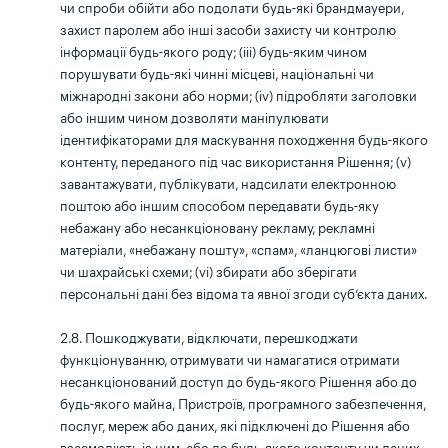
чи спроби обійти або подолати будь-які брандмауери,
захист паролем або інші засоби захисту чи контролю
інформації будь-якого роду; (ііі) будь-яким чином
порушувати будь-які чинні місцеві, національні чи
міжнародні закони або норми; (iv) підробляти заголовки
або іншим чином дозволяти маніпулювати
ідентифікаторами для маскування походження будь-якого
контенту, переданого під час використання Рішення; (v)
завантажувати, публікувати, надсилати електронною
поштою або іншим способом передавати будь-яку
небажану або несанкціоновану рекламу, рекламні
матеріали, «небажану пошту», «спам», «ланцюгові листи»
чи шахрайські схеми; (vi) збирати або зберігати
персональні дані без відома та явної згоди суб’єкта даних.
2.8. Пошкоджувати, відключати, перешкоджати
функціонуванню, отримувати чи намагатися отримати
несанкціонований доступ до будь-якого Рішення або до
будь-якого майна, Пристроїв, програмного забезпечення,
послуг, мереж або даних, які підключені до Рішення або