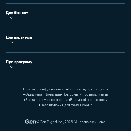
Для бізнесу
Для партнерів
Про програму
Політика конфіденційності
Політика щодо продуктів
Юридична інформація
Повідомити про вразливість
Заява про сучасне рабство
Відомості про підписку
Налаштування для файлів cookie
© Gen Digital Inc., 2026. Усі права захищено.