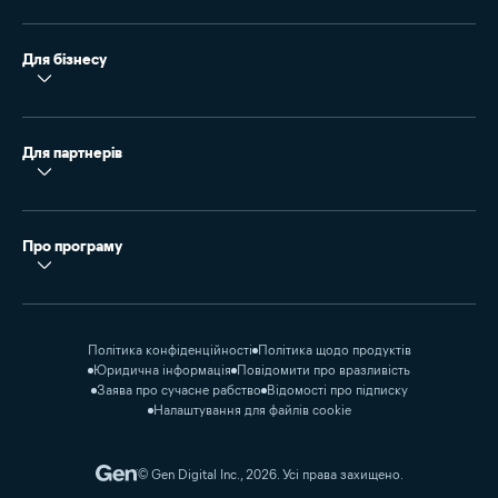
Для бізнесу
Для партнерів
Про програму
Політика конфіденційності
Політика щодо продуктів
Юридична інформація
Повідомити про вразливість
Заява про сучасне рабство
Відомості про підписку
Налаштування для файлів cookie
© Gen Digital Inc., 2026. Усі права захищено.