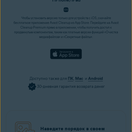
Чтобы установить версию только для устройств с iOS, скачайте
бесплатное приложение Avast Cleanup из App Store. Перейдите на Avast
Cleanup Premium прямо в приложении, чтобы получить доступ к
продвинутым компонентам, таким как платные версии функций «Очистка
медиафайлов» и «Секретные файлы».
Доступно также для
ПК
,
Mac
и
Android
30-дневная гарантия возврата денег
Наведите порядок в своем