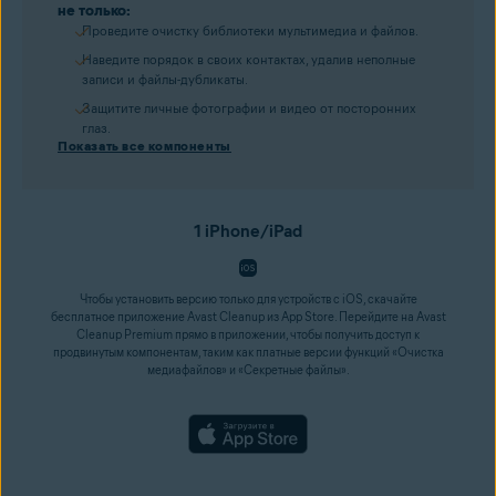
не только:
Проведите очистку библиотеки мультимедиа и файлов.
Наведите порядок в своих контактах, удалив неполные
записи и файлы-дубликаты.
Защитите личные фотографии и видео от посторонних
глаз.
Показать все компоненты
1 iPhone/iPad
Чтобы установить версию только для устройств с iOS, скачайте
бесплатное приложение Avast Cleanup из App Store. Перейдите на Avast
Cleanup Premium прямо в приложении, чтобы получить доступ к
продвинутым компонентам, таким как платные версии функций «Очистка
медиафайлов» и «Секретные файлы».