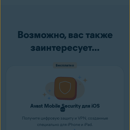
некачественные фотографии, необходимо перейти на платную
версию.
Также понадобится перейти на платную версию, если вы хотите
поместить более 10 изображений и видео в секретную папку
нашего приложения и тем самым повысить безопасность и
Возможно, вас также
приватность ваших медиафайлов.
заинтересует...
Бесплатно
Avast Mobile Security для iOS
Получите цифровую защиту и VPN, созданные
специально для iPhone и iPad.