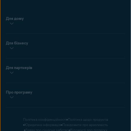
Для дому
Для бізнесу
Для партнерів
Про програму
Політика конфіденційності
Політика щодо продуктів
Юридична інформація
Повідомити про вразливість
Заява про сучасне рабство
Відомості про підписку