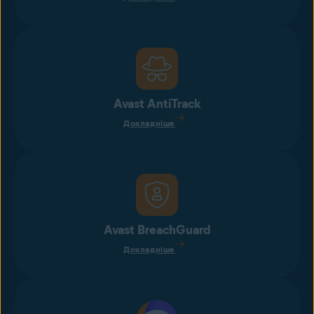
Avast AntiTrack
Докладніше
Avast BreachGuard
Докладніше