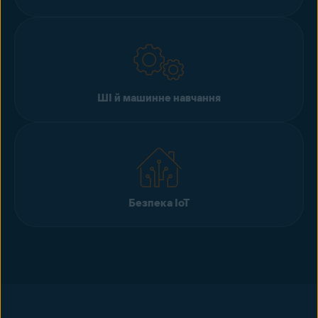
ШІ й машинне навчання
Безпека IoT