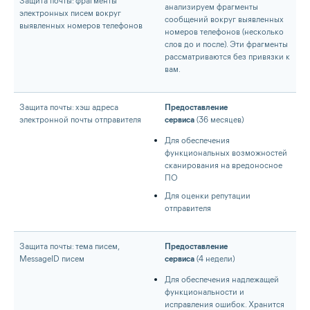
Защита почты: фрагменты
анализируем фрагменты
электронных писем вокруг
сообщений вокруг выявленных
выявленных номеров телефонов
номеров телефонов (несколько
слов до и после). Эти фрагменты
рассматриваются без привязки к
вам.
Защита почты: хэш адреса
Предоставление
электронной почты отправителя
сервиса
(36 месяцев)
Для обеспечения
функциональных возможностей
сканирования на вредоносное
ПО
Для оценки репутации
отправителя
Защита почты: тема писем,
Предоставление
MessageID писем
сервиса
(4 недели)
Для обеспечения надлежащей
функциональности и
исправления ошибок. Хранится