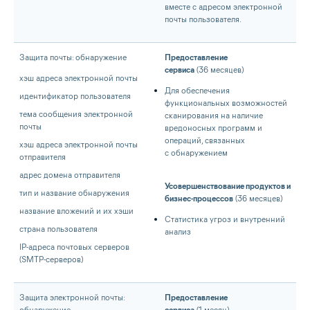
вместе с адресом электронной
почты пользователя.
Защита почты: обнаружение
Предоставление
сервиса
(36 месяцев)
хэш адреса электронной почты
Для обеспечения
идентификатор пользователя
функциональных возможностей
тема сообщения электронной
сканирования на наличие
почты
вредоносных программ и
операций, связанных
хэш адреса электронной почты
с обнаружением
отправителя
адрес домена отправителя
Усовершенствование продуктов и
тип и название обнаружения
бизнес-процессов
(36 месяцев)
название вложений и их хэши
Статистика угроз и внутренний
страна пользователя
анализ
IP-адреса почтовых серверов
(SMTP-серверов)
Защита электронной почты:
Предоставление
обнаружение
сервиса
(1 месяц)