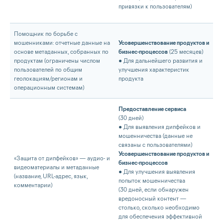
привязки к пользователям)
Помощник по борьбе с
мошенниками: отчетные данные на
Усовершенствование продуктов и
основе метаданных, собранных по
бизнес-процессов
(25 месяцев)
продуктам (ограничены числом
● Для дальнейшего развития и
пользователей по общим
улучшения характеристик
геолокациям/регионам и
продукта
операционным системам)
Предоставление сервиса
(30 дней)
● Для выявления дипфейков и
мошенничества (данные не
связаны с пользователями)
Усовершенствование продуктов и
«Защита от дипфейков» — аудио- и
бизнес-процессов
видеоматериалы и метаданные
● Для улучшения выявления
(название, URL-адрес, язык,
попыток мошенничества
комментарии)
(30 дней, если обнаружен
вредоносный контент —
столько, сколько необходимо
для обеспечения эффективной