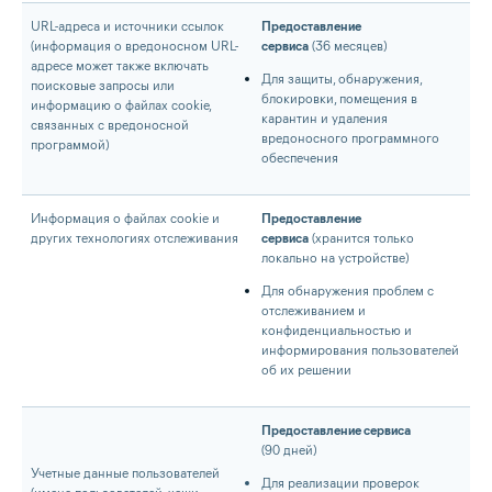
URL-адреса и источники ссылок
Предоставление
(информация о вредоносном URL-
сервиса
(36 месяцев)
адресе может также включать
Для защиты, обнаружения,
поисковые запросы или
блокировки, помещения в
информацию о файлах cookie,
карантин и удаления
связанных с вредоносной
вредоносного программного
программой)
обеспечения
Информация о файлах cookie и
Предоставление
других технологиях отслеживания
сервиса
(хранится только
локально на устройстве)
Для обнаружения проблем с
отслеживанием и
конфиденциальностью и
информирования пользователей
об их решении
Предоставление сервиса
(90 дней)
Учетные данные пользователей
Для реализации проверок