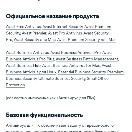
Официальное название продукта
Avast Free Antivirus
,
Avast Internet Security
,
Avast Premium
Security
,
Avast Premier
, Avast Pro Antivirus, Avast Security
Pro,
Avast Security для Mac
,
Avast Premium Security для Mac
Avast Business Antivirus
,
Avast Business Antivirus Pro
,
Avast
Business Antivirus Pro Plus
,
Avast Business Patch Management
,
Avast Business Hub
,
Avast Business Antivirus for Mac
,
Avast
Business Antivirus для Linux
,
Essential Business Security
,
Premium
Business Security
,
Ultimate Business Security
,
Small Office
Protection
(совместно именуемые как «Антивирус для ПК»)
Базовая функциональность
Антивирус для ПК обеспечивает защиту от вредоносного,
опасного или нежелательного программного обеспечения и