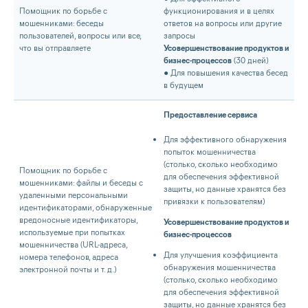
Помощник по борьбе с
функционирования и в целях
мошенниками: беседы
ответов на вопросы или другие
пользователей, вопросы или все,
запросы
что вы отправляете
Усовершенствование продуктов и
бизнес-процессов
(30 дней)
● Для повышения качества бесед
в будущем
Предоставление сервиса
Для эффективного обнаружения
попыток мошенничества
(столько, сколько необходимо
Помощник по борьбе с
для обеспечения эффективной
мошенниками: файлы и беседы с
защиты, но данные хранятся без
удаленными персональными
привязки к пользователям)
идентификаторами, обнаруженные
вредоносные идентификаторы,
Усовершенствование продуктов и
используемые при попытках
бизнес-процессов
мошенничества (URL-адреса,
Для улучшения коэффициента
номера телефонов, адреса
обнаружения мошенничества
электронной почты и т. д.)
(столько, сколько необходимо
для обеспечения эффективной
защиты, но данные хранятся без